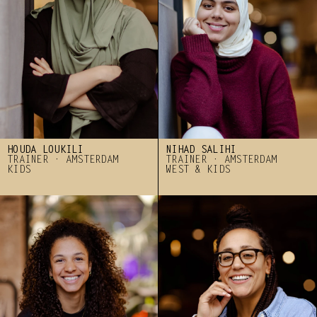
HOUDA LOUKILI 
NIHAD SALIHI
TRAINER · AMSTERDAM 
TRAINER · AMSTERDAM 
KIDS
WEST & KIDS