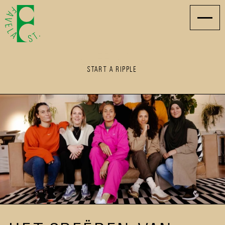
OVER ONS
START A RIPPLE