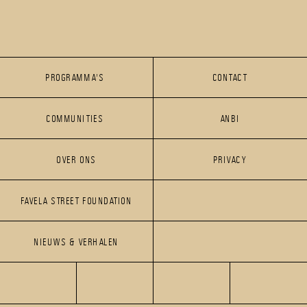
PROGRAMMA'S 
CONTACT
PROGRAMMA'S 
COMMUNITIES 
CONTACT
ANBI
COMMUNITIES 
OVER ONS
PRIVACY
ANBI
FAVELA STREET FOUNDATION
OVER ONS
PRIVACY
FAVELA STREET FOUNDATION
NIEUWS & VERHALEN
NIEUWS & VERHALEN