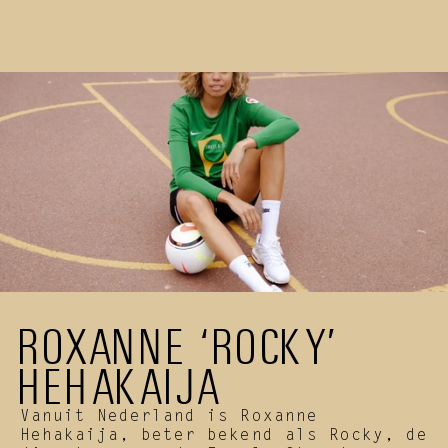
FIRSTNAME LASTNAME
TRAINER
ROXANNE ‘ROCKY’ 
HEHAKAIJA
Vanuit Nederland is Roxanne 
Hehakaija, beter bekend als Rocky, de 