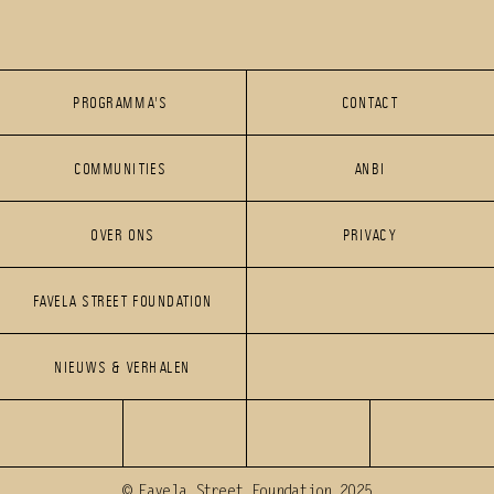
PROGRAMMA'S 
CONTACT
PROGRAMMA'S 
COMMUNITIES 
CONTACT
ANBI
COMMUNITIES 
OVER ONS
PRIVACY
ANBI
FAVELA STREET FOUNDATION
OVER ONS
PRIVACY
FAVELA STREET FOUNDATION
NIEUWS & VERHALEN
NIEUWS & VERHALEN
© Favela Street Foundation 2025