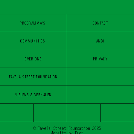
PROGRAMMA'S 
CONTACT
PROGRAMMA'S 
COMMUNITIES 
CONTACT
ANBI
COMMUNITIES 
OVER ONS
PRIVACY
ANBI
FAVELA STREET FOUNDATION
OVER ONS
PRIVACY
FAVELA STREET FOUNDATION
NIEUWS & VERHALEN
NIEUWS & VERHALEN
© Favela Street Foundation 2025
Website by Duet